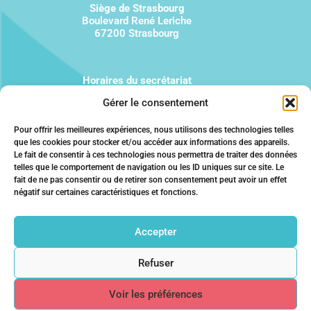
Siège de Strasbourg
Boulevard René Leriche
67200 Strasbourg
Horaires du secrétariat
Du lundi au vendredi
Gérer le consentement
9h à 12h et 13h à 17 h
Pour offrir les meilleures expériences, nous utilisons des technologies telles
que les cookies pour stocker et/ou accéder aux informations des appareils.
03 67 22 04 44
Le fait de consentir à ces technologies nous permettra de traiter des données
telles que le comportement de navigation ou les ID uniques sur ce site. Le
fait de ne pas consentir ou de retirer son consentement peut avoir un effet
négatif sur certaines caractéristiques et fonctions.
Qui sommes-nous ?
Mentions légales
Politique de confidentialité
Accepter
Liens utiles
Foire aux questions
Refuser
Contact
Voir les préférences