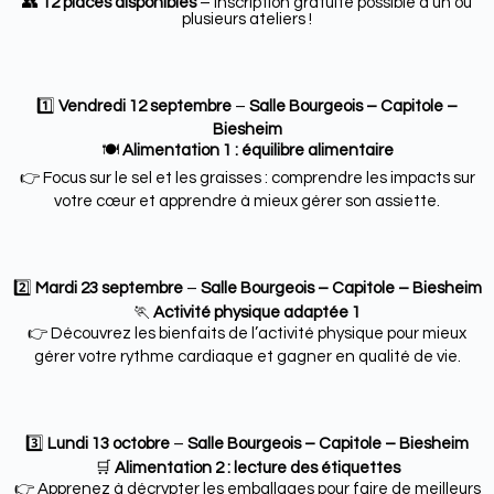
👥
12 places disponibles
– Inscription gratuite possible à un ou
plusieurs ateliers !
1️⃣
Vendredi 12 septembre
–
Salle Bourgeois – Capitole –
Biesheim
🍽️
Alimentation 1 : équilibre alimentaire
👉 Focus sur le sel et les graisses : comprendre les impacts sur
votre cœur et apprendre à mieux gérer son assiette.
2️⃣
Mardi 23 septembre
–
Salle Bourgeois – Capitole – Biesheim
🏃
Activité physique adaptée 1
👉 Découvrez les bienfaits de l’activité physique pour mieux
gérer votre rythme cardiaque et gagner en qualité de vie.
3️⃣
Lundi 13 octobre
–
Salle Bourgeois – Capitole – Biesheim
🛒
Alimentation 2 : lecture des étiquettes
👉 Apprenez à décrypter les emballages pour faire de meilleurs