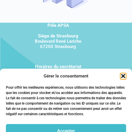
Pôle APSA
Siège de Strasbourg
Boulevard René Leriche
67200 Strasbourg
Horaires du secrétariat
Du lundi au vendredi
Gérer le consentement
9h à 12h et 13h à 17 h
Pour offrir les meilleures expériences, nous utilisons des technologies telles
que les cookies pour stocker et/ou accéder aux informations des appareils.
03 67 22 04 44
Le fait de consentir à ces technologies nous permettra de traiter des données
telles que le comportement de navigation ou les ID uniques sur ce site. Le
fait de ne pas consentir ou de retirer son consentement peut avoir un effet
négatif sur certaines caractéristiques et fonctions.
Qui sommes-nous ?
Mentions légales
Politique de confidentialité
Accepter