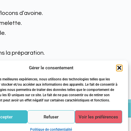
flocons d’avoine.
omelette.
le.
s la préparation.
Gérer le consentement
utes.
es meilleures expériences, nous utilisons des technologies telles que les
el… et régalez-vous !
 stocker et/ou accéder aux informations des appareils. Le fait de consentir à
gies nous permettra de traiter des données telles que le comportement de
tmaison
#gourmandise
 les ID uniques sur ce site. Le fait de ne pas consentir ou de retirer son
peut avoir un effet négatif sur certaines caractéristiques et fonctions.
?
alité
cepter
Refuser
Voir les préférences
s
Politique de confidentialité