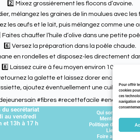
2️⃣ Mixez grossièrement les flocons d’avoine.
dier, mélangez les graines de lin moulues avec les 
tez les œufs et le lait, puis mélangez comme une 
⃣ Faites chauffer l’huile d’olive dans une petite poê
6️⃣ Versez la préparation dans la poêle chaude.
nane en rondelles et disposez-les directement dan
8️⃣ Laissez cuire à feu moyen environ 10 minutes.
Retournez la galette et laissez dorer encore 5 min
Pour offrir l
ssiette, ajoutez éventuellement une cuillère de mi
cookies pour
ces technolo
dejeunersain
#fibres
#recettefacile
#energie
#fai
navigation ou
consentement 
 du secrétariat
Qui sommes-nous 
di au vendredi
Mentions légales
h et 13h à 17 h
Politique de confidenti
Ac
Liens utiles
Foire aux question