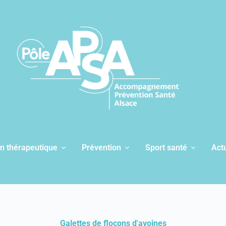
n thérapeutique
Prévention
Sport santé
Actu
Galettes de flocons d'avoines