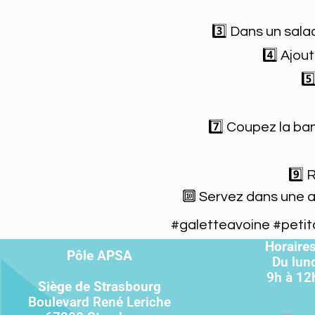
3️⃣ Dans un sala
4️⃣ Ajou
5️
7️⃣ Coupez la ba
9️⃣ 
🔟 Servez dans une a
#galetteavoine
#petit
Horaires
Pôle APSA
Du lun
9h à 12
Siège de Strasbourg
Boulevard René Leriche